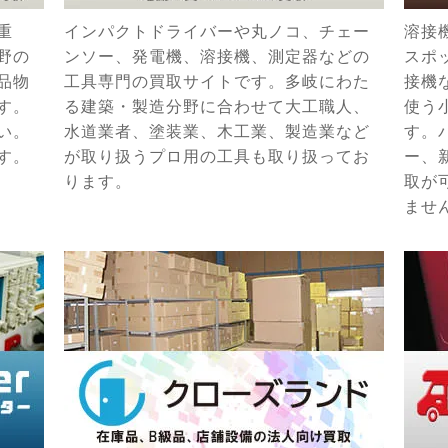
重
インパクトドライバーや丸ノコ、チェー
溶接
野の
ンソー、発電機、溶接機、測定器などの
スポ
品物
工具専門の買取サイトです。多岐にわた
接機
す。
る建築・製造分野に合わせて大工職人、
使う
い。
水道業者、塗装業、木工業、製造業など
す。
す。
が取り扱うプロ用の工具も取り扱ってお
ー、
ります。
取が
ませ