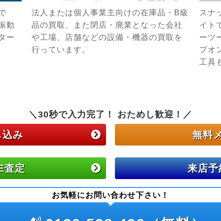
で
法人または個人事業主向けの在庫品・B級
スナ
振動
品の買取、また閉店・廃業となった会社
イト
ター
や工場、店舗などの設備・機器の買取を
ーツ
行っています。
プオ
工具
＼30秒で入力完了！ おためし歓迎！／
し込み
無料
NE査定
来店予
お気軽にお問い合わせ下さい！