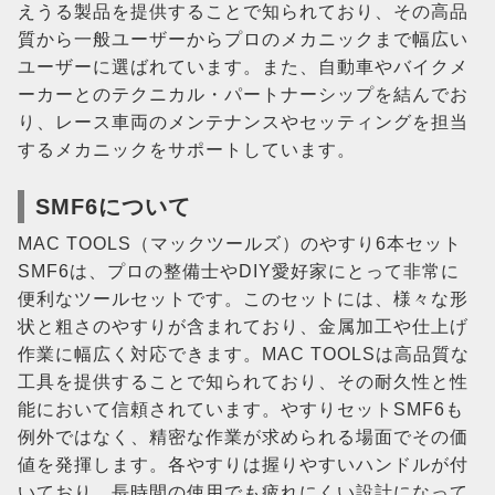
えうる製品を提供することで知られており、その高品
質から一般ユーザーからプロのメカニックまで幅広い
ユーザーに選ばれています。また、自動車やバイクメ
ーカーとのテクニカル・パートナーシップを結んでお
り、レース車両のメンテナンスやセッティングを担当
するメカニックをサポートしています​。
SMF6について
MAC TOOLS（マックツールズ）のやすり6本セット
SMF6は、プロの整備士やDIY愛好家にとって非常に
便利なツールセットです。このセットには、様々な形
状と粗さのやすりが含まれており、金属加工や仕上げ
作業に幅広く対応できます。MAC TOOLSは高品質な
工具を提供することで知られており、その耐久性と性
能において信頼されています。やすりセットSMF6も
例外ではなく、精密な作業が求められる場面でその価
値を発揮します。各やすりは握りやすいハンドルが付
いており、長時間の使用でも疲れにくい設計になって